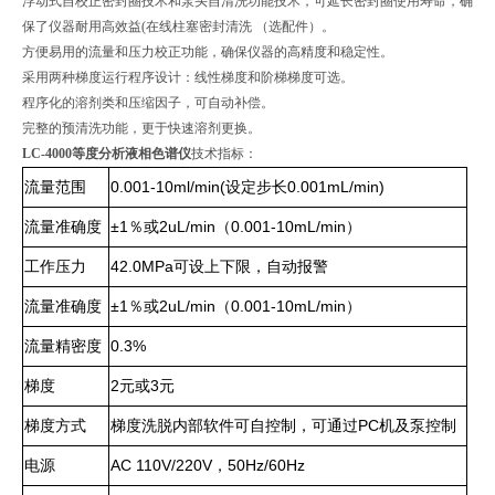
浮动式自校正密封圈技术和泵头自清洗功能技术，可延长密封圈使用寿命，确
保了仪器耐用高效益(在线柱塞密封清洗 （选配件）。
方便易用的流量和压力校正功能，确保仪器的高精度和稳定性。
采用两种梯度运行程序设计：线性梯度和阶梯梯度可选。
程序化的溶剂类和压缩因子，可自动补偿。
完整的预清洗功能，更于快速溶剂更换。
LC-4000等度分析液相色谱仪
技术指标：
流量范围
0.001-10ml/min(设定步长0.001mL/min)
流量准确度
±1％或2uL/min（0.001-10mL/min）
工作压力
42.0MPa可设上下限，自动报警
流量准确度
±1％或2uL/min（0.001-10mL/min）
流量精密度
0.3%
梯度
2元或3元
梯度方式
梯度洗脱内部软件可自控制，可通过PC机及泵控制
电源
AC 110V/220V，50Hz/60Hz