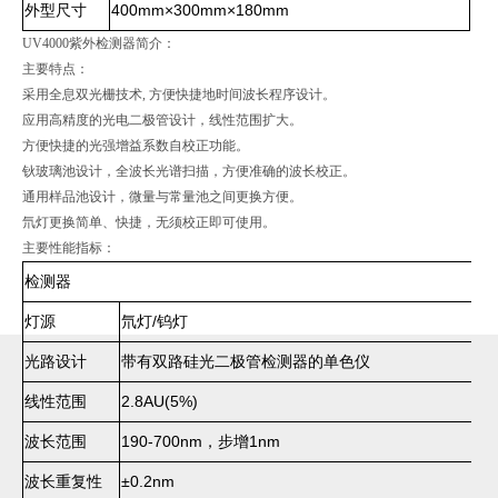
外型尺寸
400mm×300mm×180mm
UV4000紫外检测器简介：
主要特点：
采用全息双光栅技术, 方便快捷地时间波长程序设计。
应用高精度的光电二极管设计，线性范围扩大。
方便快捷的光强增益系数自校正功能。
钬玻璃池设计，全波长光谱扫描，方便准确的波长校正。
通用样品池设计，微量与常量池之间更换方便。
氘灯更换简单、快捷，无须校正即可使用。
主要性能指标：
检测器
灯源
氘灯/钨灯
光路设计
带有双路硅光二极管检测器的单色仪
线性范围
2.8AU(5%)
波长范围
190-700nm，步增1nm
波长重复性
±0.2nm